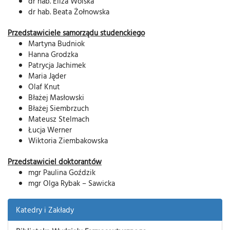
dr hab. Eliza Wolska
dr hab. Beata Żołnowska
Przedstawiciele samorządu studenckiego
Martyna Budniok
Hanna Grodzka
Patrycja Jachimek
Maria Jąder
Olaf Knut
Błażej Masłowski
Błażej Siembrzuch
Mateusz Stelmach
Łucja Werner
Wiktoria Ziembakowska
Przedstawiciel doktorantów
mgr Paulina Goździk
mgr Olga Rybak – Sawicka
Katedry i Zakłady